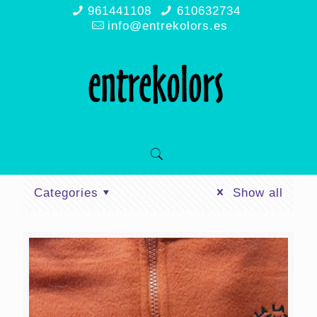
961441108
610632734
info@entrekolors.es
Categories
Show all