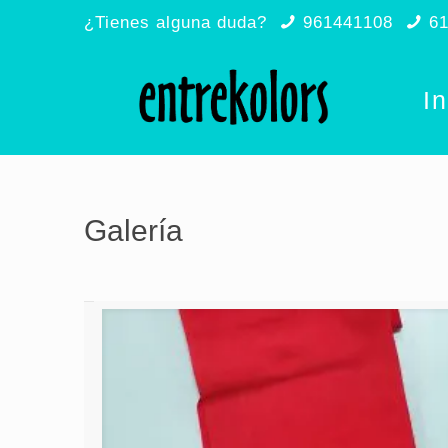
¿Tienes alguna duda?
961441108
6
In
Galería