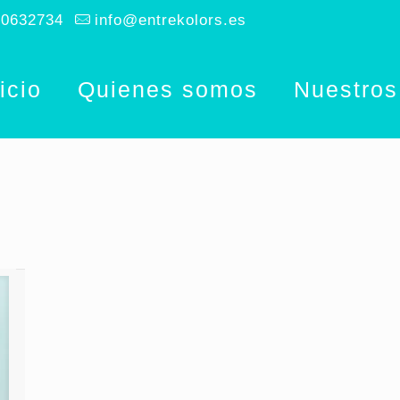
10632734
info@entrekolors.es
icio
Quienes somos
Nuestros