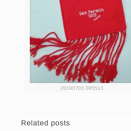
20190703 095513
Related posts